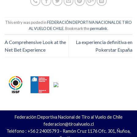
This entry was posted in
FEDERACIÓN DEPORTIVA NACIONAL DE TIRO
AL VUELO DE CHILE
. Bookmark the
permalink
.
A Comprehensive Look at the
La experiencia definitiva en
Net Bet Experience
Pokerstar España
Federación Deportiva Nacional de Tiro al Vuelo de Chile
federacion@tiroalvuelo.cl
Teléfono : +56 2 24005793 - Ramón Cruz 1176 Ofc. 301, Ñuñoa,