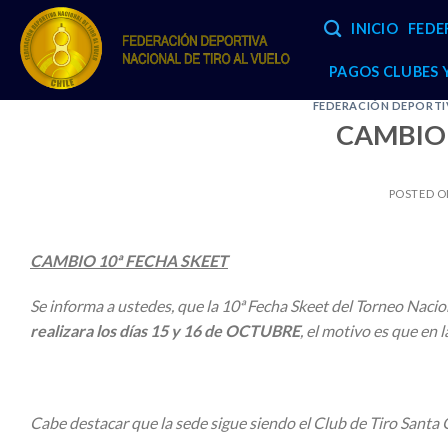
Skip
INICIO
FEDE
to
content
PAGOS CLUBES
FEDERACIÓN DEPORTIV
CAMBIO 
POSTED 
CAMBIO 10ª FECHA SKEET
Se informa a ustedes, que la 10ª Fecha Skeet del Torneo Naci
realizara los días 15 y 16 de OCTUBRE
, el motivo es que en 
Cabe destacar que la sede sigue siendo el Club de Tiro Santa G