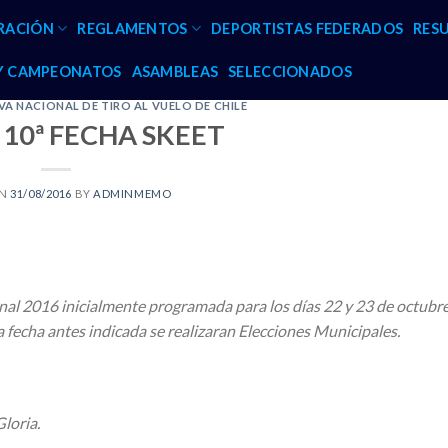
RACIÓN
REGLAMENTOS
DEPORTISTAS FEDERADOS
RES
 Y CAMPEONATOS
ASAMBLEAS
SELECCIONADOS
A NACIONAL DE TIRO AL VUELO DE CHILE
10ª FECHA SKEET
ON
31/08/2016
BY
ADMINMEMO
onal 2016 inicialmente programada para los días 22 y 23 de octubr
la fecha antes indicada se realizaran Elecciones Municipales.
loria.