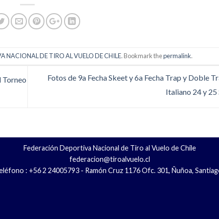
 NACIONAL DE TIRO AL VUELO DE CHILE
. Bookmark the
permalink
.
Fotos de 9a Fecha Skeet y 6a Fecha Trap y Doble Tr
l Torneo
Italiano 24 y 2
Federación Deportiva Nacional de Tiro al Vuelo de Chile
federacion@tiroalvuelo.cl
eléfono : +56 2 24005793 - Ramón Cruz 1176 Ofc. 301, Ñuñoa, Santiag