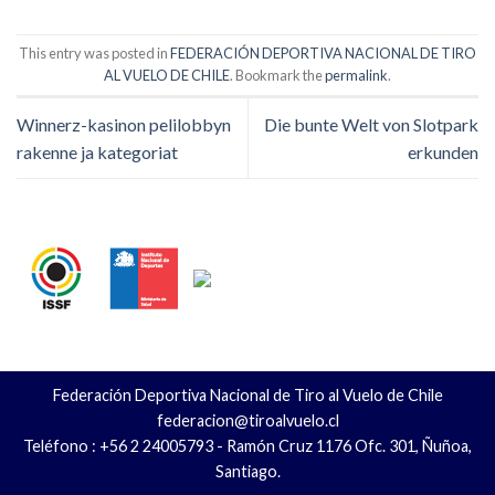
This entry was posted in
FEDERACIÓN DEPORTIVA NACIONAL DE TIRO
AL VUELO DE CHILE
. Bookmark the
permalink
.
Winnerz-kasinon pelilobbyn
Die bunte Welt von Slotpark
rakenne ja kategoriat
erkunden
Federación Deportiva Nacional de Tiro al Vuelo de Chile
federacion@tiroalvuelo.cl
Teléfono : +56 2 24005793 - Ramón Cruz 1176 Ofc. 301, Ñuñoa,
Santiago.