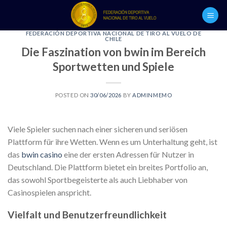
Skip
to
content
FEDERACIÓN DEPORTIVA NACIONAL DE TIRO AL VUELO DE
CHILE
Die Faszination von bwin im Bereich
Sportwetten und Spiele
POSTED ON
30/06/2026
BY
ADMINMEMO
Viele Spieler suchen nach einer sicheren und seriösen
Plattform für ihre Wetten. Wenn es um Unterhaltung geht, ist
das
bwin casino
eine der ersten Adressen für Nutzer in
Deutschland. Die Plattform bietet ein breites Portfolio an,
das sowohl Sportbegeisterte als auch Liebhaber von
Casinospielen anspricht.
Vielfalt und Benutzerfreundlichkeit