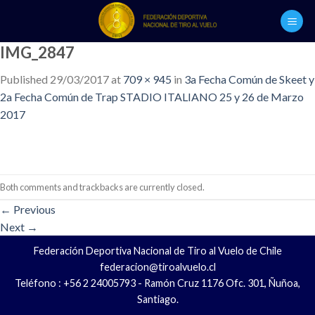
Skip
to
content
IMG_2847
Published
29/03/2017
at
709 × 945
in
3a Fecha Común de Skeet y
2a Fecha Común de Trap STADIO ITALIANO 25 y 26 de Marzo
2017
Both comments and trackbacks are currently closed.
←
Previous
Next
→
Federación Deportiva Nacional de Tiro al Vuelo de Chile
federacion@tiroalvuelo.cl
Teléfono : +56 2 24005793 - Ramón Cruz 1176 Ofc. 301, Ñuñoa,
Santiago.