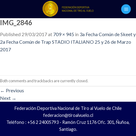
Skip
to
content
IMG_2846
Published
29/03/2017
at
709 × 945
in
3a Fecha Común de Skeet y
2a Fecha Común de Trap STADIO ITALIANO 25 y 26 de Marzo
2017
Both comments and trackbacks are currently closed.
←
Previous
Next
→
Federación Deportiva Nacional de Tiro al Vuelo de Chile
federacion@tiroalvuelo.cl
Teléfono : +56 2 24005793 - Ramón Cruz 1176 Ofc. 301, Ñuñoa,
Santiago.