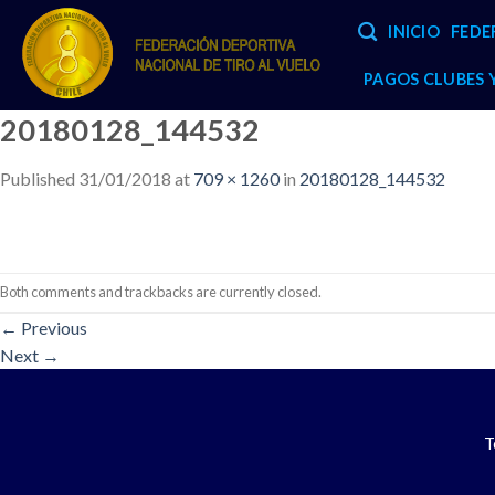
Skip
INICIO
FEDE
to
content
PAGOS CLUBES
20180128_144532
Published
31/01/2018
at
709 × 1260
in
20180128_144532
Both comments and trackbacks are currently closed.
←
Previous
Next
→
T