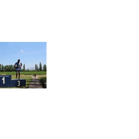
Federación Deportiva Nacional de Tiro al Vuelo de Chile
federacion@tiroalvuelo.cl
Teléfono : +56 2 24005793 - Ramón Cruz 1176 Ofc. 301, Ñuñoa,
Santiago.