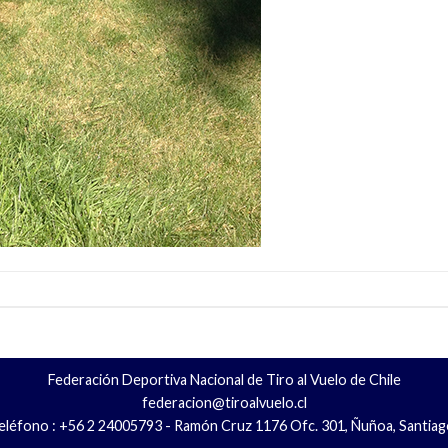
Federación Deportiva Nacional de Tiro al Vuelo de Chile
federacion@tiroalvuelo.cl
eléfono : +56 2 24005793 - Ramón Cruz 1176 Ofc. 301, Ñuñoa, Santiag