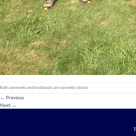
Both comments and trackbacks are currently closed.
←
Previous
Next
→
T