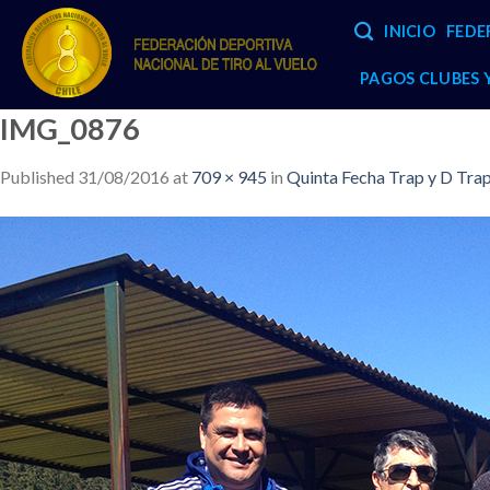
Skip
INICIO
FEDE
to
content
PAGOS CLUBES
IMG_0876
Published
31/08/2016
at
709 × 945
in
Quinta Fecha Trap y D Tra