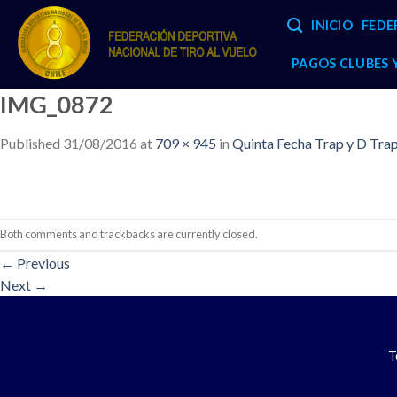
Skip
INICIO
FEDE
to
content
PAGOS CLUBES
IMG_0872
Published
31/08/2016
at
709 × 945
in
Quinta Fecha Trap y D Tra
Both comments and trackbacks are currently closed.
←
Previous
Next
→
T