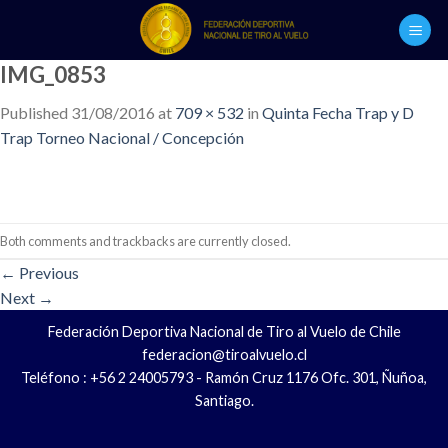
Skip
to
content
IMG_0853
Published
31/08/2016
at
709 × 532
in
Quinta Fecha Trap y D
Trap Torneo Nacional / Concepción
Both comments and trackbacks are currently closed.
←
Previous
Next
→
Federación Deportiva Nacional de Tiro al Vuelo de Chile
federacion@tiroalvuelo.cl
Teléfono : +56 2 24005793 - Ramón Cruz 1176 Ofc. 301, Ñuñoa,
Santiago.