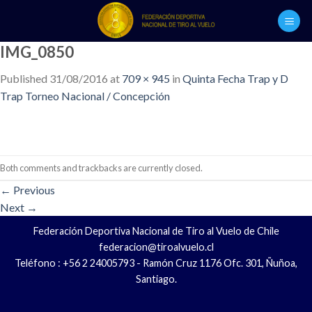
Skip
to
content
IMG_0850
Published
31/08/2016
at
709 × 945
in
Quinta Fecha Trap y D
Trap Torneo Nacional / Concepción
Both comments and trackbacks are currently closed.
←
Previous
Next
→
Federación Deportiva Nacional de Tiro al Vuelo de Chile
federacion@tiroalvuelo.cl
Teléfono : +56 2 24005793 - Ramón Cruz 1176 Ofc. 301, Ñuñoa,
Santiago.