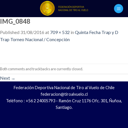
Skip
to
content
IMG_0848
Published
31/08/2016
at
709 × 532
in
Quinta Fecha Trap y D
Trap Torneo Nacional / Concepción
Both comments and trackbacks are currently closed.
Next
→
Federación Deportiva Nacional de Tiro al Vuelo de Chile
federacion@tiroalvuelo.cl
Teléfono : +56 2 24005793 - Ramón Cruz 1176 Ofc. 301, Ñuñoa,
Santiago.