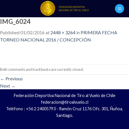
Skip
to
content
IMG_6024
Published
01/02/2016
at
2448 × 3264
in
PRIMERA FECHA
TORNEO NACIONAL 2016 / CONCEPCIÓN
Both comments and trackbacks are currently closed.
←
Previous
Next
→
Federación Deportiva Nacional de Tiro al Vuelo de Chile
federacion@tiroalvuelo.cl
Teléfono : +56 2 24005793 - Ramón Cruz 1176 Ofc. 301, Ñuñoa,
Santiago.