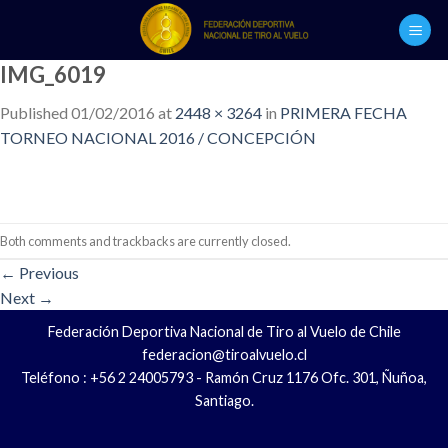
Skip
to
content
IMG_6019
Published
01/02/2016
at
2448 × 3264
in
PRIMERA FECHA
TORNEO NACIONAL 2016 / CONCEPCIÓN
Both comments and trackbacks are currently closed.
←
Previous
Next
→
Federación Deportiva Nacional de Tiro al Vuelo de Chile
federacion@tiroalvuelo.cl
Teléfono : +56 2 24005793 - Ramón Cruz 1176 Ofc. 301, Ñuñoa,
Santiago.