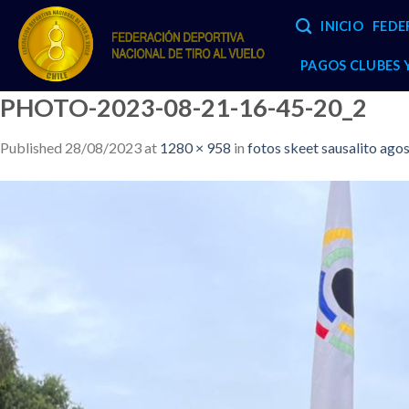
Skip
INICIO
FEDE
to
content
PAGOS CLUBES
PHOTO-2023-08-21-16-45-20_2
Published
28/08/2023
at
1280 × 958
in
fotos skeet sausalito ago