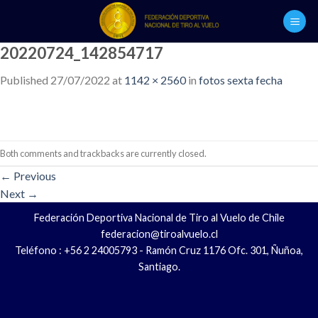
Skip
to
content
20220724_142854717
Published
27/07/2022
at
1142 × 2560
in
fotos sexta fecha
Both comments and trackbacks are currently closed.
←
Previous
Next
→
Federación Deportiva Nacional de Tiro al Vuelo de Chile
federacion@tiroalvuelo.cl
Teléfono : +56 2 24005793 - Ramón Cruz 1176 Ofc. 301, Ñuñoa,
Santiago.