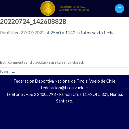
Skip
to
content
20220724_142608828
Published
27/07/2022
at
2560 × 1142
in
fotos sexta fecha
Both comments and trackbacks are currently closed.
Next
→
Federación Deportiva Nacional de Tiro al Vuelo de Chile
federacion@tiroalvuelo.cl
Teléfono : +56 2 24005793 - Ramón Cruz 1176 Ofc. 301, Ñuñoa,
Santiago.