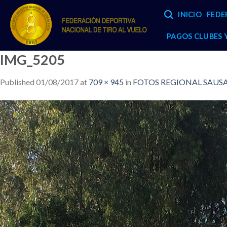
Skip
INICIO
FEDE
to
content
PAGOS CLUBES
IMG_5205
Published
01/08/2017
at
709 × 945
in
FOTOS REGIONAL SAUSAL