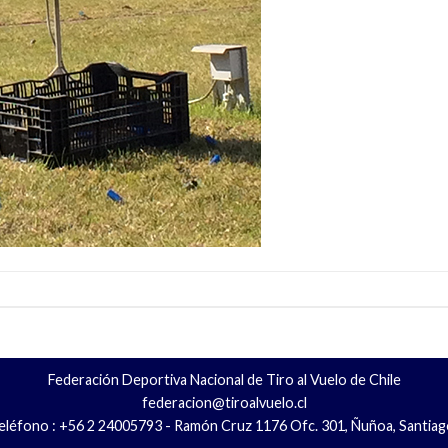
Federación Deportiva Nacional de Tiro al Vuelo de Chile
federacion@tiroalvuelo.cl
eléfono : +56 2 24005793 - Ramón Cruz 1176 Ofc. 301, Ñuñoa, Santiag