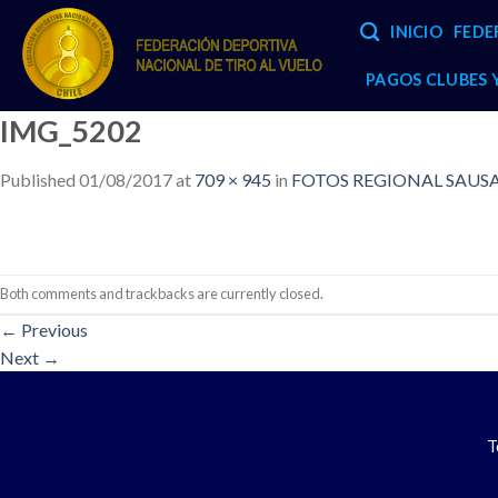
Skip
INICIO
FEDE
to
content
PAGOS CLUBES
IMG_5202
Published
01/08/2017
at
709 × 945
in
FOTOS REGIONAL SAUSAL
Both comments and trackbacks are currently closed.
←
Previous
Next
→
T