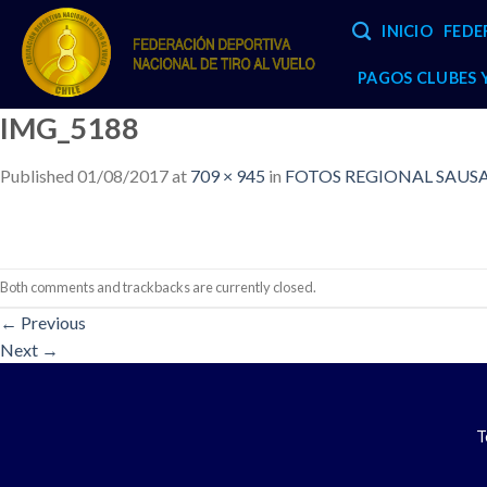
Skip
INICIO
FEDE
to
content
PAGOS CLUBES
IMG_5188
Published
01/08/2017
at
709 × 945
in
FOTOS REGIONAL SAUSAL
Both comments and trackbacks are currently closed.
←
Previous
Next
→
T