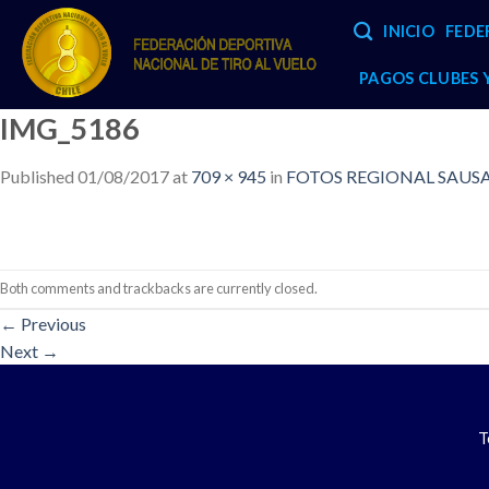
Skip
INICIO
FEDE
to
content
PAGOS CLUBES
IMG_5186
Published
01/08/2017
at
709 × 945
in
FOTOS REGIONAL SAUSAL
Both comments and trackbacks are currently closed.
←
Previous
Next
→
T