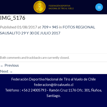
Skip
to
content
IMG_5176
Published
01/08/2017
at
709 × 945
in
FOTOS REGIONAL
SAUSALITO 29 Y 30 DE JULIO 2017
Both comments and trackbacks are currently closed.
←
Previous
Next
→
Federación Deportiva Nacional de Tiro al Vuelo de Chile
federacion@tiroalvuelo.cl
Teléfono : +56 2 24005793 - Ramón Cruz 1176 Ofc. 301, Ñuñoa,
Santiago.