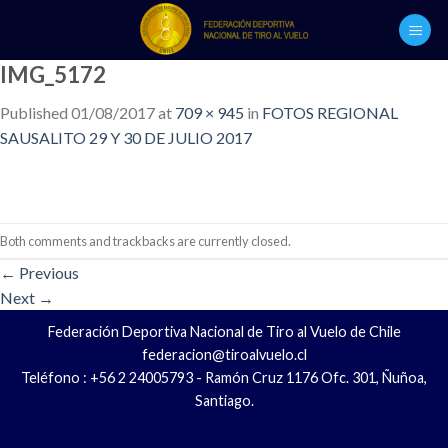
Skip
to
content
IMG_5172
Published
01/08/2017
at
709 × 945
in
FOTOS REGIONAL
SAUSALITO 29 Y 30 DE JULIO 2017
Both comments and trackbacks are currently closed.
←
Previous
Next
→
Federación Deportiva Nacional de Tiro al Vuelo de Chile
federacion@tiroalvuelo.cl
Teléfono : +56 2 24005793 - Ramón Cruz 1176 Ofc. 301, Ñuñoa,
Santiago.