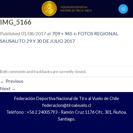
Skip
to
content
IMG_5166
Published
01/08/2017
at
709 × 945
in
FOTOS REGIONAL
SAUSALITO 29 Y 30 DE JULIO 2017
Both comments and trackbacks are currently closed.
←
Previous
Next
→
Federación Deportiva Nacional de Tiro al Vuelo de Chile
federacion@tiroalvuelo.cl
Teléfono : +56 2 24005793 - Ramón Cruz 1176 Ofc. 301, Ñuñoa,
Santiago.