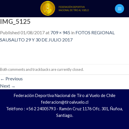
Skip
to
content
IMG_5125
Published
01/08/2017
at
709 × 945
in
FOTOS REGIONAL
SAUSALITO 29 Y 30 DE JULIO 2017
Both comments and trackbacks are currently closed.
←
Previous
Next
→
Federación Deportiva Nacional de Tiro al Vuelo de Chile
federacion@tiroalvuelo.cl
Teléfono : +56 2 24005793 - Ramón Cruz 1176 Ofc. 301, Ñuñoa,
Santiago.