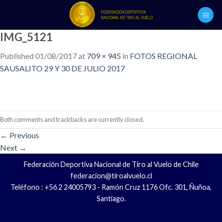
Skip
to
content
IMG_5121
Published
01/08/2017
at
709 × 945
in
FOTOS REGIONAL
SAUSALITO 29 Y 30 DE JULIO 2017
Both comments and trackbacks are currently closed.
←
Previous
Next
→
Federación Deportiva Nacional de Tiro al Vuelo de Chile
federacion@tiroalvuelo.cl
Teléfono : +56 2 24005793 - Ramón Cruz 1176 Ofc. 301, Ñuñoa,
Santiago.