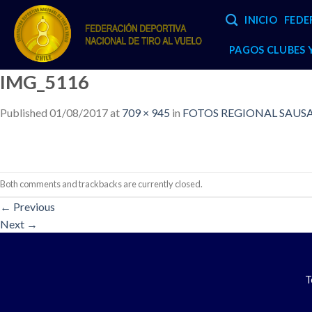
Skip
INICIO
FEDE
to
content
PAGOS CLUBES
IMG_5116
Published
01/08/2017
at
709 × 945
in
FOTOS REGIONAL SAUSAL
Both comments and trackbacks are currently closed.
←
Previous
Next
→
T