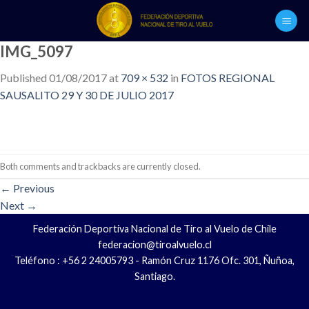
Skip
to
content
IMG_5097
Published
01/08/2017
at
709 × 532
in
FOTOS REGIONAL
SAUSALITO 29 Y 30 DE JULIO 2017
Both comments and trackbacks are currently closed.
←
Previous
Next
→
Federación Deportiva Nacional de Tiro al Vuelo de Chile
federacion@tiroalvuelo.cl
Teléfono : +56 2 24005793 - Ramón Cruz 1176 Ofc. 301, Ñuñoa,
Santiago.