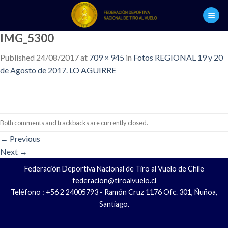
Skip
to
content
IMG_5300
Published
24/08/2017
at
709 × 945
in
Fotos REGIONAL 19 y 20
de Agosto de 2017. LO AGUIRRE
Both comments and trackbacks are currently closed.
←
Previous
Next
→
Federación Deportiva Nacional de Tiro al Vuelo de Chile
federacion@tiroalvuelo.cl
Teléfono : +56 2 24005793 - Ramón Cruz 1176 Ofc. 301, Ñuñoa,
Santiago.