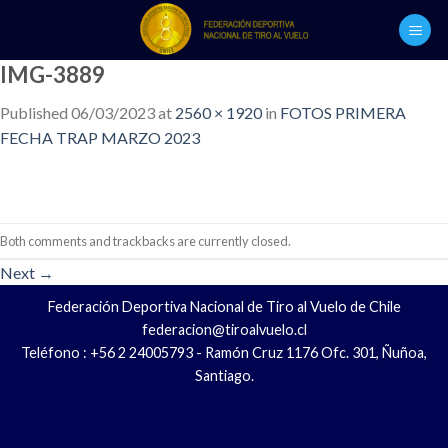
Skip
to
content
IMG-3889
Published
06/03/2023
at
2560 × 1920
in
FOTOS PRIMERA
FECHA TRAP MARZO 2023
Both comments and trackbacks are currently closed.
Next
→
Federación Deportiva Nacional de Tiro al Vuelo de Chile
federacion@tiroalvuelo.cl
Teléfono : +56 2 24005793 - Ramón Cruz 1176 Ofc. 301, Ñuñoa,
Santiago.