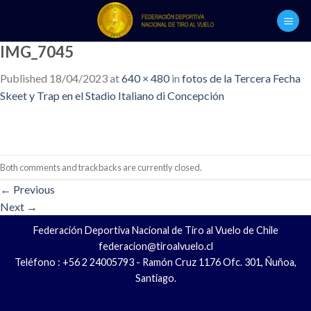
Skip
to
content
IMG_7045
Published
18/04/2023
at
640 × 480
in
fotos de la Tercera Fecha
Skeet y Trap en el Stadio Italiano di Concepción
Both comments and trackbacks are currently closed.
←
Previous
Next
→
Federación Deportiva Nacional de Tiro al Vuelo de Chile
federacion@tiroalvuelo.cl
Teléfono : +56 2 24005793 - Ramón Cruz 1176 Ofc. 301, Ñuñoa,
Santiago.