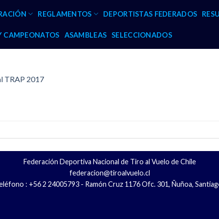
RACIÓN
REGLAMENTOS
DEPORTISTAS FEDERADOS
RES
 Y CAMPEONATOS
ASAMBLEAS
SELECCIONADOS
nal TRAP 2017
Federación Deportiva Nacional de Tiro al Vuelo de Chile
federacion@tiroalvuelo.cl
eléfono : +56 2 24005793 - Ramón Cruz 1176 Ofc. 301, Ñuñoa, Santiag