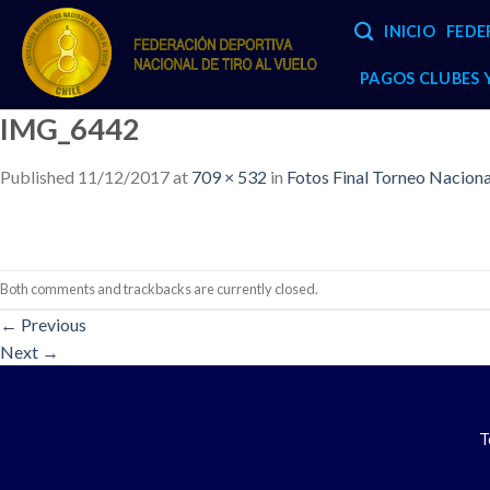
Skip
INICIO
FEDE
to
content
PAGOS CLUBES
IMG_6442
Published
11/12/2017
at
709 × 532
in
Fotos Final Torneo Nacio
Both comments and trackbacks are currently closed.
←
Previous
Next
→
T