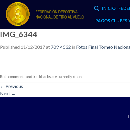
Skip
INICIO
FEDE
to
content
PAGOS CLUBES
IMG_6344
Published
11/12/2017
at
709 × 532
in
Fotos Final Torneo Nacio
Both comments and trackbacks are currently closed.
←
Previous
Next
→
T