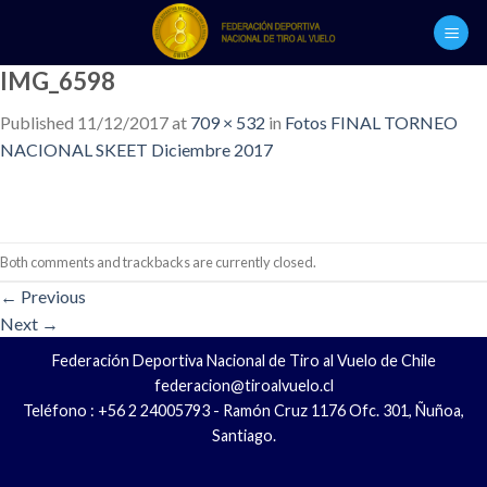
Skip
to
content
IMG_6598
Published
11/12/2017
at
709 × 532
in
Fotos FINAL TORNEO
NACIONAL SKEET Diciembre 2017
Both comments and trackbacks are currently closed.
←
Previous
Next
→
Federación Deportiva Nacional de Tiro al Vuelo de Chile
federacion@tiroalvuelo.cl
Teléfono : +56 2 24005793 - Ramón Cruz 1176 Ofc. 301, Ñuñoa,
Santiago.