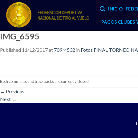
Skip
INICIO
FEDE
to
content
PAGOS CLUBES
IMG_6595
Published
11/12/2017
at
709 × 532
in
Fotos FINAL TORNEO NA
Both comments and trackbacks are currently closed.
←
Previous
Next
→
T