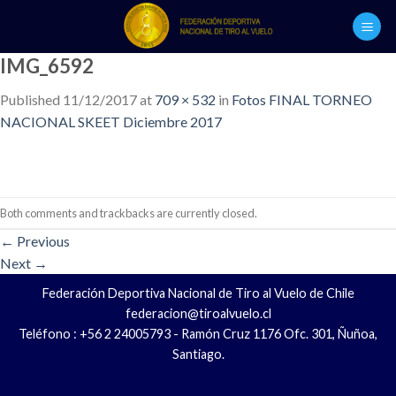
Skip
to
content
IMG_6592
Published
11/12/2017
at
709 × 532
in
Fotos FINAL TORNEO
NACIONAL SKEET Diciembre 2017
Both comments and trackbacks are currently closed.
←
Previous
Next
→
Federación Deportiva Nacional de Tiro al Vuelo de Chile
federacion@tiroalvuelo.cl
Teléfono : +56 2 24005793 - Ramón Cruz 1176 Ofc. 301, Ñuñoa,
Santiago.