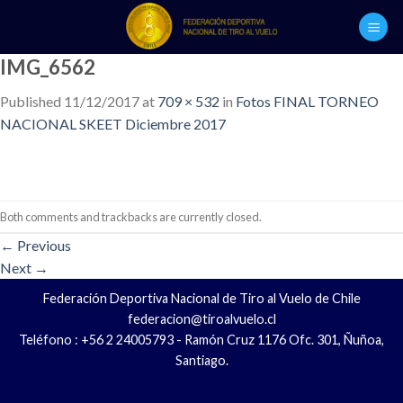
Skip
to
content
IMG_6562
Published
11/12/2017
at
709 × 532
in
Fotos FINAL TORNEO
NACIONAL SKEET Diciembre 2017
Both comments and trackbacks are currently closed.
←
Previous
Next
→
Federación Deportiva Nacional de Tiro al Vuelo de Chile
federacion@tiroalvuelo.cl
Teléfono : +56 2 24005793 - Ramón Cruz 1176 Ofc. 301, Ñuñoa,
Santiago.