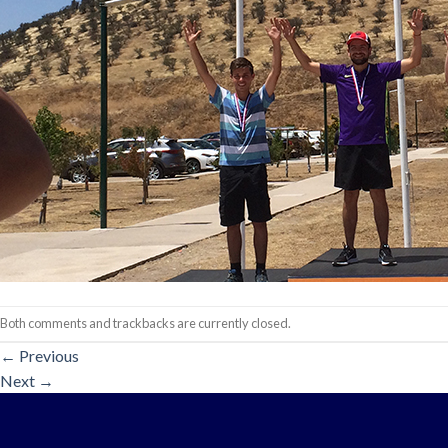
Both comments and trackbacks are currently closed.
←
Previous
Next
→