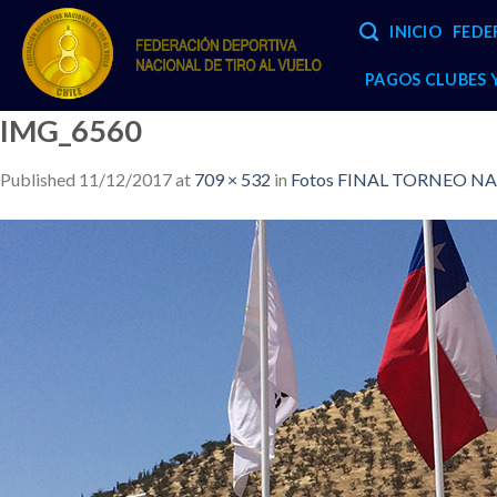
Skip
INICIO
FEDE
to
content
PAGOS CLUBES
IMG_6560
Published
11/12/2017
at
709 × 532
in
Fotos FINAL TORNEO NA