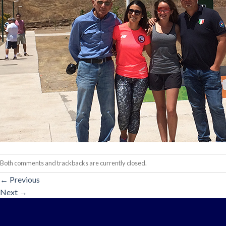
Both comments and trackbacks are currently closed.
←
Previous
Next
→