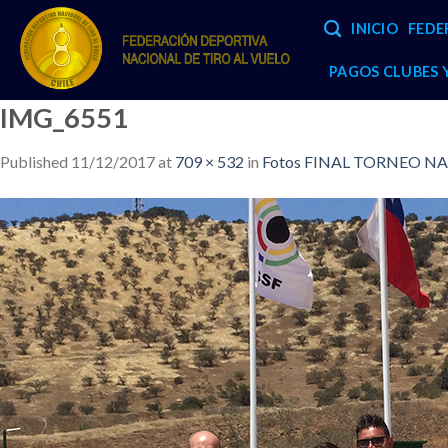
Skip
INICIO
FEDE
to
content
PAGOS CLUBES
IMG_6551
Published
11/12/2017
at
709 × 532
in
Fotos FINAL TORNEO NA