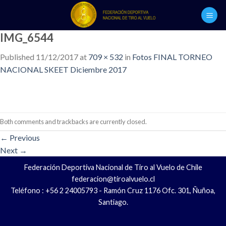
Skip
to
content
IMG_6544
Published
11/12/2017
at
709 × 532
in
Fotos FINAL TORNEO
NACIONAL SKEET Diciembre 2017
Both comments and trackbacks are currently closed.
←
Previous
Next
→
Federación Deportiva Nacional de Tiro al Vuelo de Chile
federacion@tiroalvuelo.cl
Teléfono : +56 2 24005793 - Ramón Cruz 1176 Ofc. 301, Ñuñoa,
Santiago.