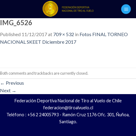
Skip
to
content
IMG_6526
Published
11/12/2017
at
709 × 532
in
Fotos FINAL TORNEO
NACIONAL SKEET Diciembre 2017
Both comments and trackbacks are currently closed.
←
Previous
Next
→
Federación Deportiva Nacional de Tiro al Vuelo de Chile
federacion@tiroalvuelo.cl
Teléfono : +56 2 24005793 - Ramón Cruz 1176 Ofc. 301, Ñuñoa,
Santiago.