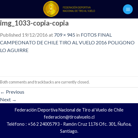
Skip
to
content
img_1033-copia-copia
Published
19/12/2016
at
709 × 945
in
FOTOS FINAL
CAMPEONATO DE CHILE TIRO AL VUELO 2016 POLIGONO
LO AGUIRRE
Both comments and trackbacks are currently closed.
←
Previous
Next
→
Federación Deportiva Nacional de Tiro al Vuelo de Chile
federacion@tiroalvuelo.cl
Teléfono : +56 2 24005793 - Ramón Cruz 1176 Ofc. 301, Ñuñoa,
Santiago.