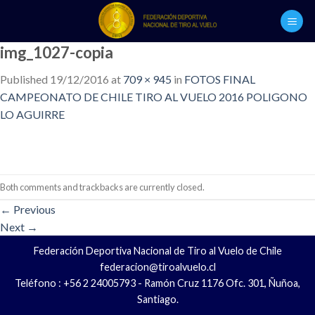
Skip
to
content
img_1027-copia
Published
19/12/2016
at
709 × 945
in
FOTOS FINAL
CAMPEONATO DE CHILE TIRO AL VUELO 2016 POLIGONO
LO AGUIRRE
Both comments and trackbacks are currently closed.
←
Previous
Next
→
Federación Deportiva Nacional de Tiro al Vuelo de Chile
federacion@tiroalvuelo.cl
Teléfono : +56 2 24005793 - Ramón Cruz 1176 Ofc. 301, Ñuñoa,
Santiago.