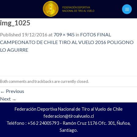
Skip
to
content
img_1025
Published
19/12/2016
at
709 × 945
in
FOTOS FINAL
CAMPEONATO DE CHILE TIRO AL VUELO 2016 POLIGONO
LO AGUIRRE
Both comments and trackbacks are currently closed.
←
Previous
Next
→
Federación Deportiva Nacional de Tiro al Vuelo de Chile
federacion@tiroalvuelo.cl
Teléfono : +56 2 24005793 - Ramón Cruz 1176 Ofc. 301, Ñuñoa,
Santiago.