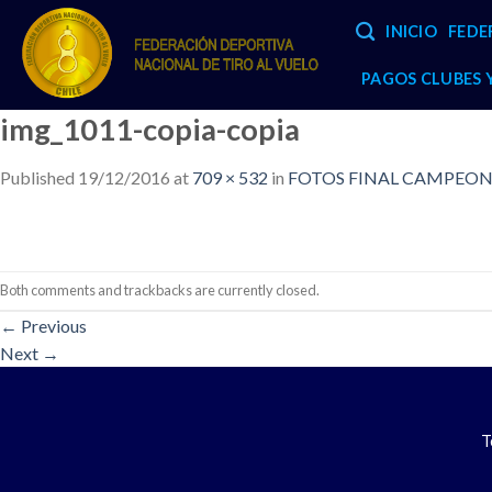
Skip
INICIO
FEDE
to
content
PAGOS CLUBES
img_1011-copia-copia
Published
19/12/2016
at
709 × 532
in
FOTOS FINAL CAMPEONA
Both comments and trackbacks are currently closed.
←
Previous
Next
→
T