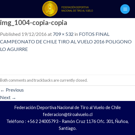
Skip
to
content
img_1004-copia-copia
Published
19/12/2016
at
709 × 532
in
FOTOS FINAL
CAMPEONATO DE CHILE TIRO AL VUELO 2016 POLIGONO
LO AGUIRRE
Both comments and trackbacks are currently closed.
←
Previous
Next
→
Federación Deportiva Nacional de Tiro al Vuelo de Chile
federacion@tiroalvuelo.cl
Teléfono : +56 2 24005793 - Ramón Cruz 1176 Ofc. 301, Ñuñoa,
Santiago.