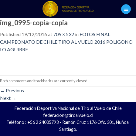
Skip
to
content
img_0995-copia-copia
Published
19/12/2016
at
709 × 532
in
FOTOS FINAL
CAMPEONATO DE CHILE TIRO AL VUELO 2016 POLIGONO
LO AGUIRRE
Both comments and trackbacks are currently closed.
←
Previous
Next
→
Federación Deportiva Nacional de Tiro al Vuelo de Chile
federacion@tiroalvuelo.cl
Teléfono : +56 2 24005793 - Ramón Cruz 1176 Ofc. 301, Ñuñoa,
Santiago.