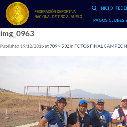
Skip
INICIO
FEDE
to
content
PAGOS CLUBES
img_0963
Published
19/12/2016
at
709 × 532
in
FOTOS FINAL CAMPEONA