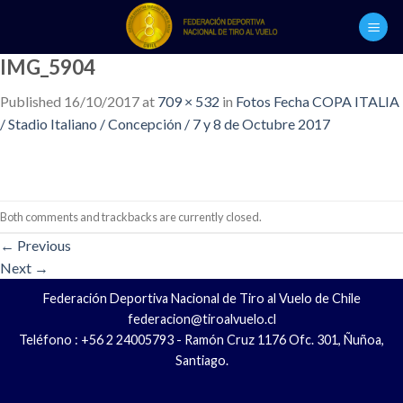
Skip
to
content
IMG_5904
Published
16/10/2017
at
709 × 532
in
Fotos Fecha COPA ITALIA
/ Stadio Italiano / Concepción / 7 y 8 de Octubre 2017
Both comments and trackbacks are currently closed.
←
Previous
Next
→
Federación Deportiva Nacional de Tiro al Vuelo de Chile
federacion@tiroalvuelo.cl
Teléfono : +56 2 24005793 - Ramón Cruz 1176 Ofc. 301, Ñuñoa,
Santiago.